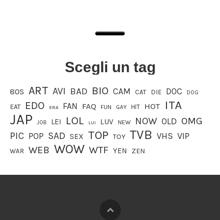
Scegli un tag
ART
BIO
AVI
BAD
CAM
DOC
80S
CAT
DIE
DOG
ITA
EDO
FAN
FAQ
HOT
EAT
HIT
FUN
GAY
ERA
JAP
LOL
OMG
NOW
OLD
LEI
LUV
JOB
NEW
LUI
TVB
TOP
PIC
SAD
VIP
POP
VHS
SEX
TOY
WOW
WEB
WTF
YEN
WAR
ZEN