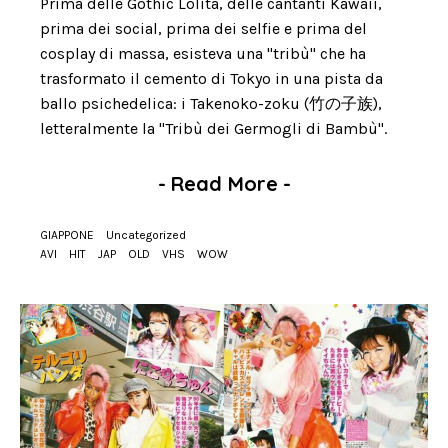
Prima delle Gothic Lolita, delle cantanti Kawaii,
prima dei social, prima dei selfie e prima del
cosplay di massa, esisteva una "tribù" che ha
trasformato il cemento di Tokyo in una pista da
ballo psichedelica: i Takenoko-zoku (竹の子族),
letteralmente la "Tribù dei Germogli di Bambù".
-
Read More
-
GIAPPONE
Uncategorized
AVI
HIT
JAP
OLD
VHS
WOW