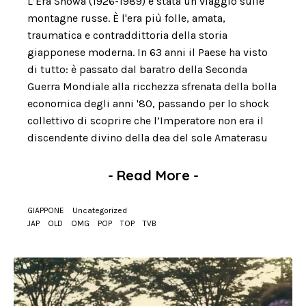
L’Era Showa (1926-1989) è stata un viaggio sulle
montagne russe. È l'era più folle, amata,
traumatica e contraddittoria della storia
giapponese moderna. In 63 anni il Paese ha visto
di tutto: è passato dal baratro della Seconda
Guerra Mondiale alla ricchezza sfrenata della bolla
economica degli anni '80, passando per lo shock
collettivo di scoprire che l’Imperatore non era il
discendente divino della dea del sole Amaterasu
-
Read More
-
GIAPPONE
Uncategorized
JAP
OLD
OMG
POP
TOP
TVB