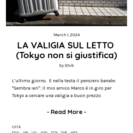
March 1, 2024
LA VALIGIA SUL LETTO 
(Tokyo non si giustifica)
by
Gtvb
L’ultimo giorno. E nella testa il pensiero banale:
"Sembra ieri". Il mio amico Marco è in giro per
Tokyo a cercare una valigia a buon prezzo
-
Read More
-
CITTÁ
EDO
JAP
LOL
SAD
TOY
TVB
WTF