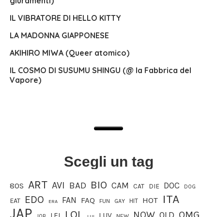
giuramenti)
IL VIBRATORE DI HELLO KITTY
LA MADONNA GIAPPONESE
AKIHIRO MIWA (Queer atomico)
IL COSMO DI SUSUMU SHINGU (@ la Fabbrica del
Vapore)
Scegli un tag
ART
BIO
AVI
BAD
CAM
DOC
80S
CAT
DIE
DOG
ITA
EDO
FAN
FAQ
HOT
EAT
HIT
FUN
GAY
ERA
JAP
LOL
OMG
NOW
OLD
LEI
LUV
JOB
NEW
LUI