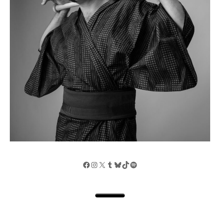
Facebook
Instagram
X
Tumblr
Bluesky
TikTok
Spotify