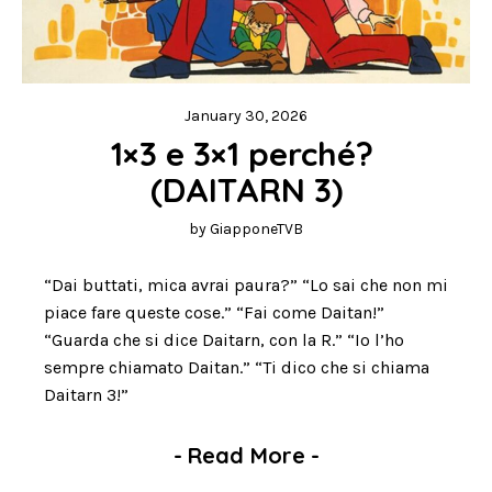
January 30, 2026
1×3 e 3×1 perché? 
(DAITARN 3)
by
GiapponeTVB
“Dai buttati, mica avrai paura?” “Lo sai che non mi
piace fare queste cose.” “Fai come Daitan!”
“Guarda che si dice Daitarn, con la R.” “Io l’ho
sempre chiamato Daitan.” “Ti dico che si chiama
Daitarn 3!”
-
Read More
-