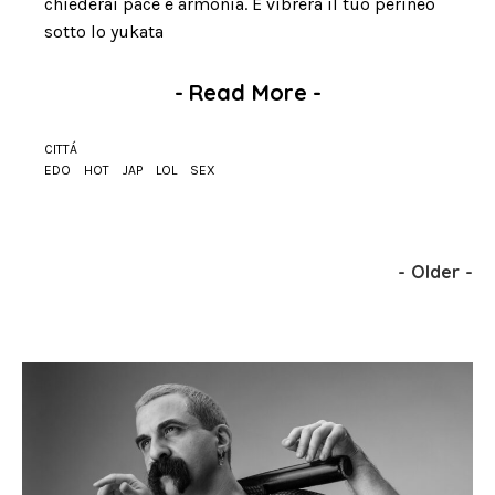
chiederai pace e armonia. E vibrerà il tuo perineo
sotto lo yukata
-
Read More
-
CITTÁ
EDO
HOT
JAP
LOL
SEX
-
Older
-