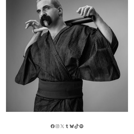
Facebook
Instagram
X
Tumblr
Bluesky
TikTok
Spotify