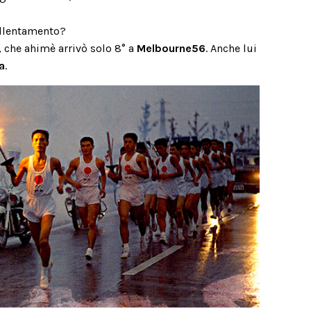
’allentamento?
e, che ahimè arrivò solo 8° a
Melbourne56
. Anche lui
a
.