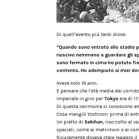
Di quell’evento più tardi disse:
“Quando sono entrato allo stadio p
riuscivo nemmeno a guardare gli sp
sono fermato in cima ho potuto fina
contento. Ho adempiuto ai miei dov
Aveva solo 19 anni.
E pensare che l’età media dei corrid
Imperiale in giro per
Tokyo
era di 17
Di questa cerimonia si conoscono anch
Cosa mangiò Yoshinori prima di entr
Un piatto di
Sekihan
, riso cotto al v
speciali, come ai matrimoni o ai co
Sicuramente doveva stare leggero il 