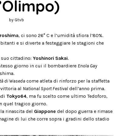
l’Olimpo)
by
Gtvb
iroshima
, ci sono 26° C e l’umidità sfiora l’80%.
itanti e si diverte a festeggiare le stagioni che
 suo cittadino:
Yoshinori Sakai
.
 stesso giorno in cui il bombardiere
Enola Gay
oshima.
ità di Waseda
come atleta di rinforzo per la staffetta
vittoria al
National Sport Festival
dell’anno prima.
adi
Tokyo64
, ma fu scelto come ultimo Tedoforo,
n quel tragico giorno.
la rinascita del
Giappone
del dopo guerra e rimase
gine di lui che corre sopra i gradini dello stadio