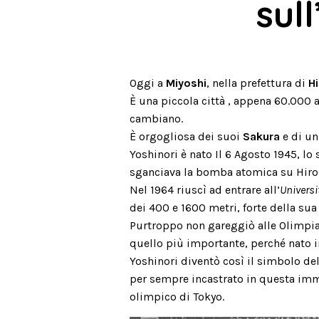
sul
Oggi a
Miyoshi
, nella prefettura di
H
È una piccola città , appena 60.000 ab
cambiano.
È orgogliosa dei suoi
Sakura
e di un
Yoshinori è nato Il 6 Agosto 1945, lo
sganciava la bomba atomica su Hir
Nel 1964 riuscì ad entrare all’
Univers
dei 400 e 1600 metri, forte della sua 
Purtroppo non gareggiò alle Olimpi
quello più importante, perché nato i
Yoshinori diventò così il simbolo del
per sempre incastrato in questa imma
olimpico di Tokyo.