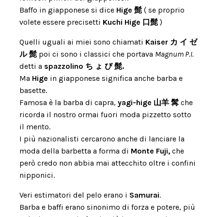
Baffo in giapponese si dice
Hige 髭
( se proprio
volete essere precisetti
Kuchi Hige 口髭
)
Quelli uguali ai miei sono chiamati
Kaiser カ イ ゼ
ル 髭
poi ci sono i classici che portava
Magnum P.I.
detti a
spazzolino ち ょ び 髭.
Ma
Hige
in giapponese significa anche barba e
basette.
Famosa è la barba di capra,
yagi-hige 山羊 髯
che
ricorda il nostro ormai fuori moda pizzetto sotto
il mento.
I più nazionalisti cercarono anche di lanciare la
moda della barbetta a forma di
Monte Fuji,
che
però credo non abbia mai attecchito oltre i confini
nipponici.
Veri estimatori del pelo erano i
Samurai
.
Barba e baffi erano sinonimo di forza e potere, più