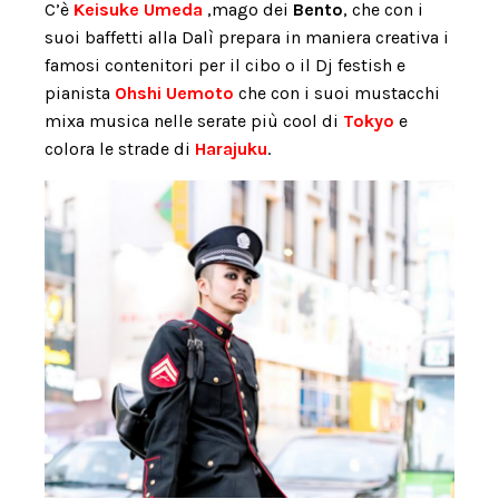
C’è
Keisuke Umeda
,mago dei
Bento
, che con i
suoi baffetti alla Dalì prepara in maniera creativa i
famosi contenitori per il cibo o il Dj festish e
pianista
Ohshi Uemoto
che con i suoi mustacchi
mixa musica nelle serate più cool di
Tokyo
e
colora le strade di
Harajuku
.