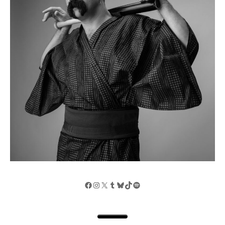
Facebook
Instagram
X
Tumblr
Bluesky
TikTok
Spotify