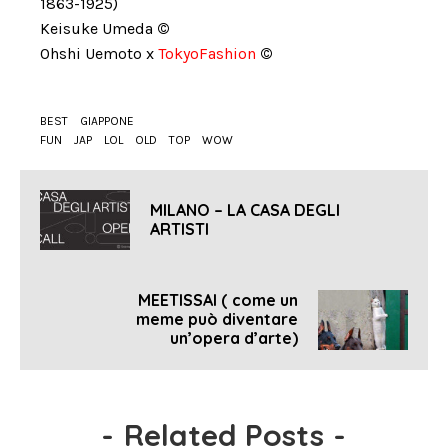
1863-1925)
Keisuke Umeda
©
Ohshi Uemoto x
TokyoFashion
©
BEST
GIAPPONE
FUN
JAP
LOL
OLD
TOP
WOW
MILANO – LA CASA DEGLI
ARTISTI
MEETISSAI ( come un
meme può diventare
un’opera d’arte)
-
Related Posts
-