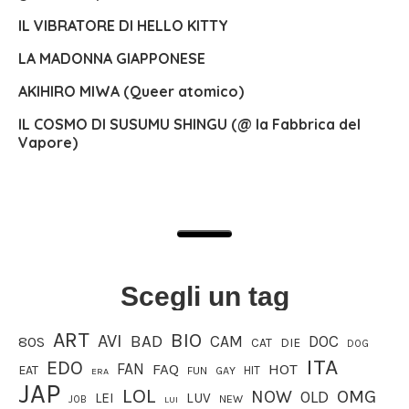
IL VIBRATORE DI HELLO KITTY
LA MADONNA GIAPPONESE
AKIHIRO MIWA (Queer atomico)
IL COSMO DI SUSUMU SHINGU (@ la Fabbrica del
Vapore)
Scegli un tag
ART
BIO
AVI
BAD
CAM
DOC
80S
CAT
DIE
DOG
ITA
EDO
FAN
FAQ
HOT
EAT
HIT
FUN
GAY
ERA
JAP
LOL
OMG
NOW
OLD
LEI
LUV
JOB
NEW
LUI