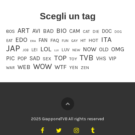
Scegli un tag
ART
BIO
AVI
BAD
CAM
DOC
80S
CAT
DIE
DOG
ITA
EDO
FAN
FAQ
HOT
EAT
HIT
FUN
GAY
ERA
JAP
LOL
OMG
NOW
OLD
LEI
LUV
JOB
NEW
LUI
TVB
TOP
PIC
SAD
VIP
POP
VHS
SEX
TOY
WOW
WEB
WTF
YEN
WAR
ZEN
2025 GiapponeTVB All rights reserved