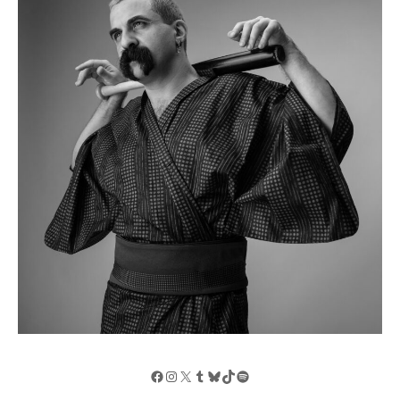
Facebook
Instagram
X
Tumblr
Bluesky
TikTok
Spotify