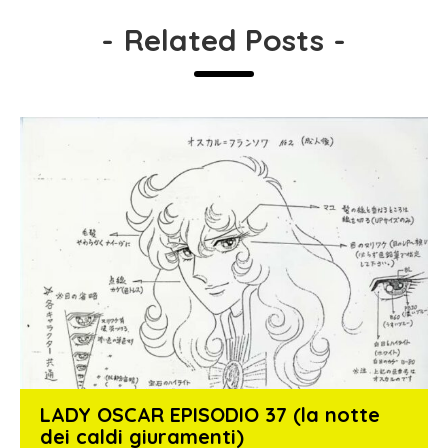
-
Related Posts
-
LADY OSCAR EPISODIO 37 (la notte
dei caldi giuramenti)