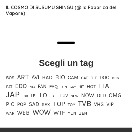
IL COSMO DI SUSUMU SHINGU (@ la Fabbrica del
Vapore)
Scegli un tag
ART
BIO
AVI
BAD
CAM
DOC
80S
CAT
DIE
DOG
ITA
EDO
FAN
FAQ
HOT
EAT
HIT
FUN
GAY
ERA
JAP
LOL
OMG
NOW
OLD
LEI
LUV
JOB
NEW
LUI
TVB
TOP
PIC
SAD
VIP
POP
VHS
SEX
TOY
WOW
WEB
WTF
YEN
WAR
ZEN