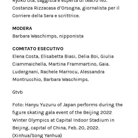
Ryoko Ōta, saggista e esperta di teatro Nō.
Costanza Rizzacasa d’Orsogna, giornalista per il
Corriere della Sera e scrittrice.
MODERA
Barbara Waschimps, nipponista
COMITATO ESECUTIVO
Elena Costa, Elisabetta Biasi, Delia Boi, Giulia
Ciammaichella, Martina Frammartino, Gaia.
Ludergnani, Rachele Marrocu, Alessandra
Montrucchio, Barbara Waschimps.
Gtvb
Foto: Hanyu Yuzuru of Japan performs during the
figure skating gala event of the Beijing 2022
Winter Olympics at Capital Indoor Stadium in
Beijing, capital of China, Feb. 20, 2022.
(Xinhua/Song Yanhua)