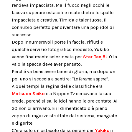
rendeva impacciata. Ma il fuoco negli occhi le
faceva superare ostacoli e risate dietro le spalle.
Impacciata e creativa. Timida e talentuosa. Il
connubio perfetto per diventare una pop idol di
successo.
Dopo innumerevoli porte in faccia, rifiuti e
qualche servizio fotografico modesto, Yukiko
venne finalmente selezionata per
Star Tanjõ!
. O la
va o la spacca deve aver pensato.
Perché va bene avere fame di gloria, ma dopo un
po’ uno si scoccia a sentire:
“Le faremo sapere”
.
A quei tempi la regina delle classifiche era
Matsuda Seiko
e a Nippon Tv cercavano la sua
erede, perché si sa, le idol hanno le ore contate. Ai
30 non ci arrivano. E il dimenticatoio è pieno
zeppo di ragazze sfruttate dal sistema, mangiate
e digerite.
C’era solo un ostacolo da superare per
Yukiko
: i