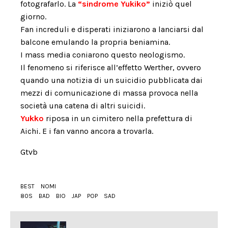
fotografarlo. La
“sindrome Yukiko”
iniziò quel
giorno.
Fan increduli e disperati iniziarono a lanciarsi dal
balcone emulando la propria beniamina.
I mass media coniarono questo neologismo.
Il fenomeno si riferisce all’effetto Werther, ovvero
quando una notizia di un suicidio pubblicata dai
mezzi di comunicazione di massa provoca nella
società una catena di altri suicidi.
Yukko
riposa in un cimitero nella prefettura di
Aichi. E i fan vanno ancora a trovarla.
Gtvb
BEST
NOMI
80S
BAD
BIO
JAP
POP
SAD