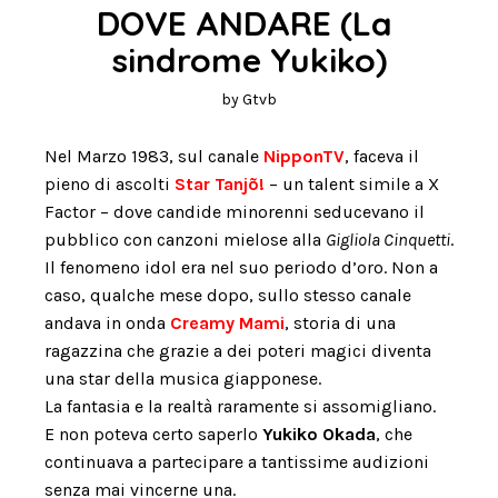
DOVE ANDARE (La 
sindrome Yukiko)
by
Gtvb
Nel Marzo 1983, sul canale
NipponTV
, faceva il
pieno di ascolti
Star Tanjõ!
– un talent simile a X
Factor – dove candide minorenni seducevano il
pubblico con canzoni mielose alla
Gigliola Cinquetti
.
Il fenomeno idol era nel suo periodo d’oro. Non a
caso, qualche mese dopo, sullo stesso canale
andava in onda
Creamy Mami
, storia di una
ragazzina che grazie a dei poteri magici diventa
una star della musica giapponese.
La fantasia e la realtà raramente si assomigliano.
E non poteva certo saperlo
Yukiko Okada
, che
continuava a partecipare a tantissime audizioni
senza mai vincerne una.