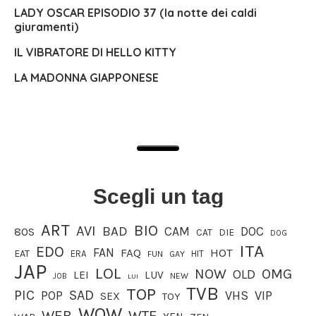
LADY OSCAR EPISODIO 37 (la notte dei caldi
giuramenti)
IL VIBRATORE DI HELLO KITTY
LA MADONNA GIAPPONESE
Scegli un tag
ART
BIO
AVI
BAD
CAM
DOC
80S
CAT
DIE
DOG
ITA
EDO
FAN
FAQ
HOT
EAT
ERA
HIT
FUN
GAY
JAP
LOL
OMG
NOW
OLD
LEI
LUV
JOB
NEW
LUI
TVB
TOP
PIC
SAD
VHS
VIP
POP
SEX
TOY
WOW
WEB
WTF