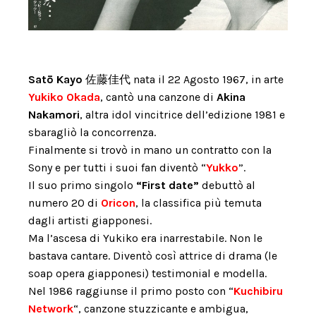
Satō Kayo
佐藤佳代 nata il 22 Agosto 1967, in arte
Yukiko Okada
, cantò una canzone di
Akina
Nakamori
, altra idol vincitrice dell’edizione 1981 e
sbaragliò la concorrenza.
Finalmente si trovò in mano un contratto con la
Sony e per tutti i suoi fan diventò “
Yukko
”.
Il suo primo singolo
“First date”
debuttò al
numero 20 di
Oricon
, la classifica più temuta
dagli artisti giapponesi.
Ma l’ascesa di Yukiko era inarrestabile. Non le
bastava cantare. Diventò così attrice di drama (le
soap opera giapponesi) testimonial e modella.
Nel 1986 raggiunse il primo posto con “
Kuchibiru
Network
“, canzone stuzzicante e ambigua,