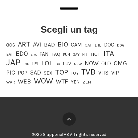
Scegli un tag
ART
BIO
AVI
BAD
CAM
DOC
80S
CAT
DIE
DOG
ITA
EDO
FAN
FAQ
HOT
EAT
HIT
FUN
GAY
ERA
JAP
LOL
OMG
NOW
OLD
LEI
LUV
JOB
NEW
LUI
TVB
TOP
PIC
SAD
VIP
POP
VHS
SEX
TOY
WOW
WEB
WTF
YEN
WAR
ZEN
2025 GiapponeTVB All rights reserved