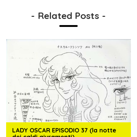
-
Related Posts
-
LADY OSCAR EPISODIO 37 (la notte
dei caldi giuramenti)