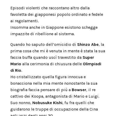
Episodi violenti che raccontano altro dalla
favoletta dei giapponesi popolo ordinato e fedele
ai regolamenti.
Insomma anche in Giappone esistono schegge
impazzite di ribellione al sistema.
Quando ho saputo dell’omicidio di
Shinzo Abe
, la
prima cosa che mi è venuta in mente è stata la sua
faccia buffa quando uscì travestito da
Super
Mario
alla cerimonia di chiusura delle
Olimpiadi
di Rio
.
Ho cristallizzato quella figura innocua e
bonacciona nella mia mente nonostante la sua
biografia faccia pensare di più a
Bowser
, il re
cattivo dei Koopa, antagonista di Mario e Luigi.
Suo nonno,
Nobusuke Kishi
, fu fra quelli che
guidarono le truppe di occupazione della Cina
agli inizi degli anni 30.