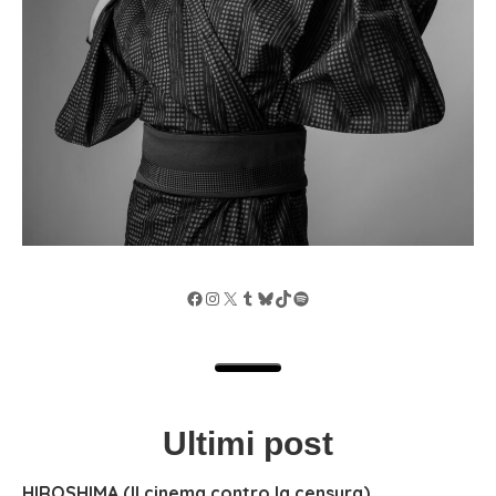
Facebook
Instagram
X
Tumblr
Bluesky
TikTok
Spotify
Ultimi post
HIROSHIMA (Il cinema contro la censura)