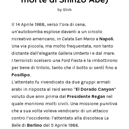
by
Gtvb
Il 14 Aprile 1988, verso l’ora di cena,
un’autobomba esplose davanti a un circolo
ricreativo americano, in
Calata San Marco
a
Napoli
.
Una via piccola, ma molto frequentata, non tanto
distante dall’elegante
Galleria Umberto I
e dal mare.
I terroristi scelsero una
Ford Fiesta
e la imbottirono
per bene di tritolo, tanto che il botto si sentì fino a
Posillipo
.
L’attentato fu rivendicato da due gruppi armati
arabi in risposta al raid aereo “
El Dorado Canyon
”
voluto due anni prima dal
Presidente Regan
nel
quale morirono molti civili. Una missione punitiva
che a sua volta voleva vendicarsi di un attacco
contro l’occidente: l’attentato alla discoteca
La
Belle
di
Berlino
del 5 Aprile 1986.