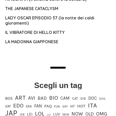
THE JAPANESE CATACLYSM
LADY OSCAR EPISODIO 37 (la notte dei caldi
giuramenti)
IL VIBRATORE DI HELLO KITTY
LA MADONNA GIAPPONESE
Scegli un tag
ART
BIO
AVI
BAD
CAM
DOC
80S
CAT
DIE
DOG
ITA
EDO
FAN
FAQ
HOT
EAT
ERA
HIT
FUN
GAY
JAP
LOL
OMG
NOW
OLD
LEI
LUV
JOB
NEW
LUI