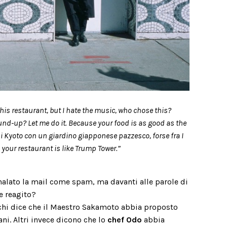
 this restaurant, but I hate the music, who chose this?
und-up? Let me do it. Because your food is as good as the
i Kyoto con un giardino giapponese pazzesco, forse fra I
n your restaurant is like Trump Tower.”
gnalato la mail come spam, ma davanti alle parole di
e reagito?
 chi dice che il Maestro Sakamoto abbia proposto
i. Altri invece dicono che lo
chef Odo
abbia