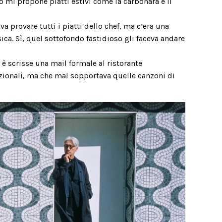
o mi propone piatti estivi come la carbonara e il
 provare tutti i piatti dello chef, ma c’era una
ca. Sì, quel sottofondo fastidioso gli faceva andare
 è scrisse una mail formale al ristorante
ezionali, ma che mal sopportava quelle canzoni di