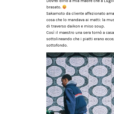
Dovrei dirlo a mia madre che a Lugli
brasato.
Sakamoto da cliente affezionato amava
cosa che lo mandava ai matti: la musi
di traverso daikon e miso soup.
Così il maestro una sera tornò a casa
sottolineando che i piatti erano ecc
sottofondo.