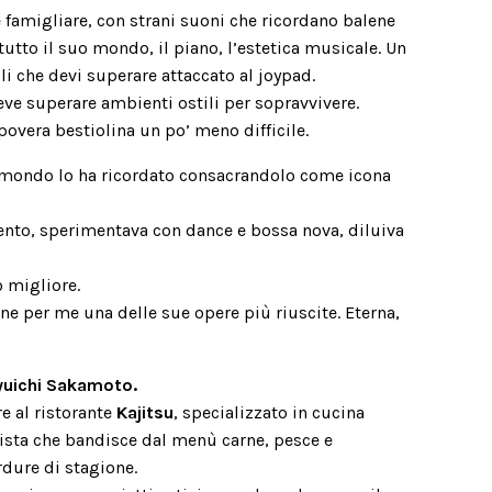
e famigliare, con strani suoni che ricordano balene
 tutto il suo mondo, il piano, l’estetica musicale. Un
elli che devi superare attaccato al joypad.
ve superare ambienti ostili per sopravvivere.
povera bestiolina un po’ meno difficile.
il mondo lo ha ricordato consacrandolo come icona
gento, sperimentava con dance e bossa nova, diluiva
 migliore.
e per me una delle sue opere più riuscite. Eterna,
yuichi Sakamoto.
 al ristorante
Kajitsu
, specializzato in cucina
ista che bandisce dal menù carne, pesce e
rdure di stagione.