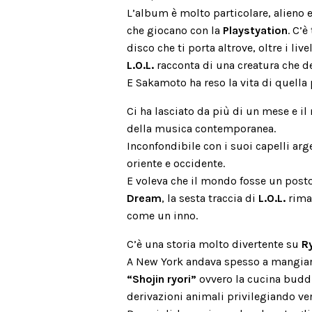
L’album è molto particolare, alieno 
che giocano con la
Playstyation
. C’è
disco che ti porta altrove, oltre i liv
L.O.L.
racconta di una creatura che de
E Sakamoto ha reso la vita di quella 
Ci ha lasciato da più di un mese e 
della musica contemporanea.
Inconfondibile con i suoi capelli ar
oriente e occidente.
E voleva che il mondo fosse un posto
Dream
, la sesta traccia di
L.O.L.
riman
come un inno.
C’è una storia molto divertente su
R
A New York andava spesso a mangiare
“Shojin ryori”
ovvero la cucina budd
derivazioni animali privilegiando ve