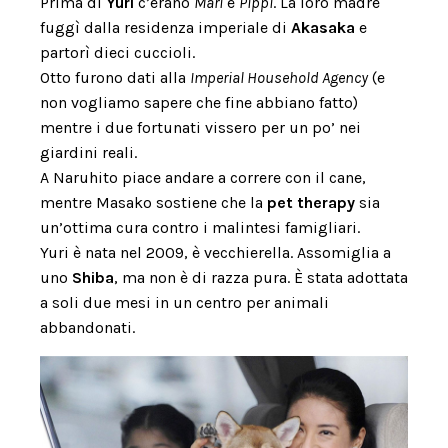
Prima di
Yuri
c’erano
Mari
e
Pippi
. La loro madre
fuggì dalla residenza imperiale di
Akasaka
e
partorì dieci cuccioli.
Otto furono dati alla
Imperial Household Agency
(e
non vogliamo sapere che fine abbiano fatto)
mentre i due fortunati vissero per un po’ nei
giardini reali.
A Naruhito piace andare a correre con il cane,
mentre Masako sostiene che la
pet therapy
sia
un’ottima cura contro i malintesi famigliari.
Yuri è nata nel 2009, è vecchierella. Assomiglia a
uno
Shiba
, ma non è di razza pura. È stata adottata
a soli due mesi in un centro per animali
abbandonati.