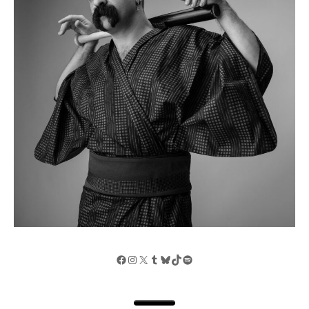
Facebook
Instagram
X
Tumblr
Bluesky
TikTok
Spotify