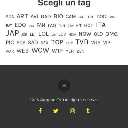
Scegli un tag
ART
BIO
AVI
BAD
CAM
DOC
80S
CAT
DIE
DOG
ITA
EDO
FAN
FAQ
HOT
EAT
HIT
FUN
GAY
ERA
JAP
LOL
OMG
NOW
OLD
LEI
LUV
JOB
NEW
LUI
TVB
TOP
PIC
SAD
VIP
POP
VHS
SEX
TOY
WOW
WEB
WTF
YEN
WAR
ZEN
2025 GiapponeTVB All rights reserved