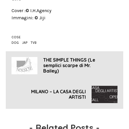
Cover :
©
I.H.Agency
Immagini:
© Jiji
COSE
DOG
JAP
TVB
THE SIMPLE THINGS (Le
semplici scarpe di Mr.
Bailey)
MILANO – LA CASA DEGLI
ARTISTI
-
Related Posts
-