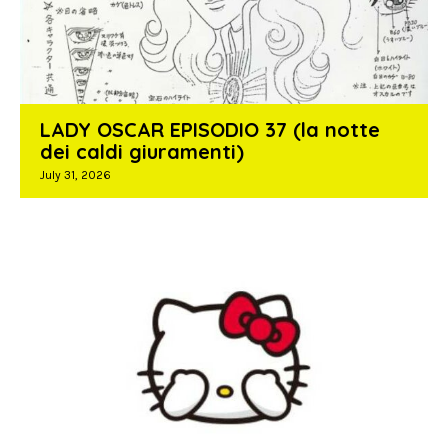
LADY OSCAR EPISODIO 37 (la notte
dei caldi giuramenti)
July 31, 2026