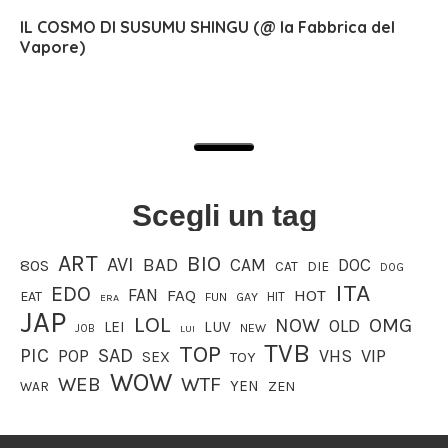
IL COSMO DI SUSUMU SHINGU (@ la Fabbrica del
Vapore)
Scegli un tag
ART
BIO
AVI
BAD
CAM
DOC
80S
CAT
DIE
DOG
ITA
EDO
FAN
FAQ
HOT
EAT
HIT
FUN
GAY
ERA
JAP
LOL
OMG
NOW
OLD
LEI
LUV
JOB
NEW
LUI
TVB
TOP
PIC
SAD
VIP
POP
VHS
SEX
TOY
WOW
WEB
WTF
YEN
WAR
ZEN