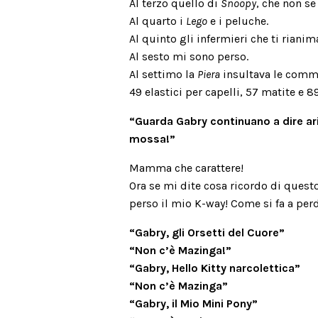
Al terzo quello di
Snoopy
, che non se
Al quarto i
Lego
e i peluche.
Al quinto gli infermieri che ti riani
Al sesto mi sono perso.
Al settimo la
Piera
insultava le comm
49 elastici per capelli, 57 matite e 8
“Guarda Gabry continuano a dire a
mossa!”
Mamma che carattere!
Ora se mi dite cosa ricordo di quest
perso il mio K-way! Come si fa a per
“Gabry, gli Orsetti del Cuore”
“Non c’è Mazinga!”
“Gabry, Hello Kitty narcolettica”
“Non c’è Mazinga”
“Gabry, il Mio Mini Pony”