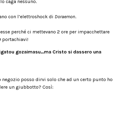
 lo caga nessuno.
mano con l’elettroshock di
Doraemon
.
esse perché ci mettevano 2 ore per impacchettare
9 portachiavi!
rigatou gozaimasu…ma Cristo si dassero una
o negozio posso dirvi solo che ad un certo punto ho
dere un giubbotto? Così: