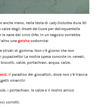
o anche meno, nella testa di
Lady Disturbia
dura 30
e calze degli
Orsetti del Cuore
per delinquentelle
r le nane del circo
Orfei
. In un negozio vorrebbe
l’altro una
geisha
sodomita!
e stivali di gomma. Non c’è giorno che non
 pupazzetto! La nostra spesa consiste in: cereali,
, biscotti, calze, portachiavi, acqua, calze,
Land
, il paradiso dei giocattoli, dove non c’è traccia
getti smarriti!
usb, i portachiavi, le calze e il nostro amico
ici corrotti.