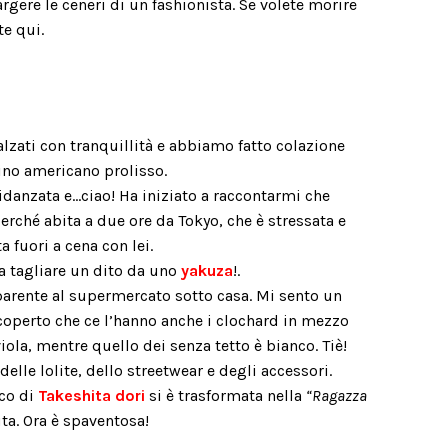
rgere le ceneri di un fashionista. Se volete morire
te qui.
alzati con tranquillità e abbiamo fatto colazione
ino americano prolisso.
idanzata e…ciao! Ha iniziato a raccontarmi che
perché abita a due ore da Tokyo, che è stressata e
 fuori a cena con lei.
fa tagliare un dito da uno
yakuza
!.
rente al supermercato sotto casa. Mi sento un
coperto che ce l’hanno anche i clochard in mezzo
viola, mentre quello dei senza tetto è bianco. Tiè!
delle lolite, dello streetwear e degli accessori.
co di
Takeshita dori
si è trasformata nella
“Ragazza
ta. Ora è spaventosa!