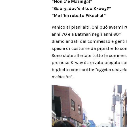
“Non c’è Mazinga!”
“Gabry, dov’è il tuo K-way?”
“Me l’ha rubato Pikachu!”
Panico ai piani alti. Chi può averm
anni 70 e a Batman negli anni 60?
Siamo andati dal commesso e gentil
specie di costume da pipistrello con
Sono state allertate tutto le commes
prezioso K-way è arrivato piegato c
biglietto con scritto:
“oggetto ritrovat
maldestro”.