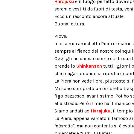
Harajuku
è il luogo perfetto dove spa
sereni e vestiti da fuori di testa, veni
Ecco un racconto ancora attuale.
Buona lettura.
Piove!
Io e la mia amichetta Piera ci siamo 
sempre al fianco del nostro coinquil
Oggi gli ho chiesto come sta la sua f
prende lo
Shinkansen
tutti i giorni 
che magari quando si ripiglia ci porta
La Piera non vede l’ora, piuttosto si 
Mi sono comprato un ombrello traspa
figo pazzesco, avantissimo. Poi ho s
alla strada. Però il mio ha il manico 
Siamo andati ad
Harajuku,
il tempio 
La Piera, appena varcato il famoso ar
Interrotta”,
ma non contenta si è evolu
Chiamatela
“Lady Disturbia”.