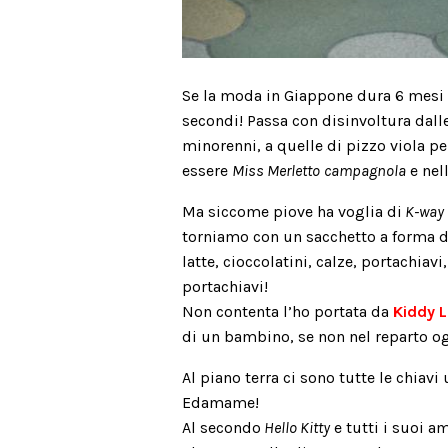
Se la moda in Giappone dura 6 mesi 
secondi! Passa con disinvoltura dall
minorenni, a quelle di pizzo viola pe
essere
Miss Merletto
campagnola
e nel
Ma siccome piove ha voglia di
K-way
torniamo con un sacchetto a forma di
latte, cioccolatini, calze, portachiavi
portachiavi!
Non contenta l’ho portata da
Kiddy 
di un bambino, se non nel reparto og
Al piano terra ci sono tutte le chiavi 
Edamame!
Al secondo
Hello Kitty
e tutti i suoi am