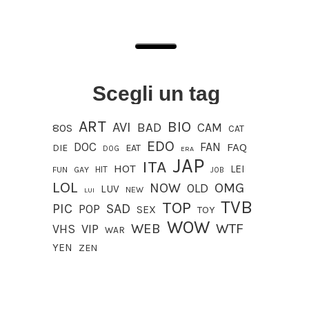
Scegli un tag
ART
BIO
AVI
BAD
CAM
80S
CAT
EDO
DOC
FAN
FAQ
DIE
EAT
DOG
ERA
JAP
ITA
HOT
LEI
HIT
FUN
GAY
JOB
LOL
OMG
NOW
OLD
LUV
NEW
LUI
TVB
TOP
PIC
SAD
POP
SEX
TOY
WOW
WEB
WTF
VIP
VHS
WAR
YEN
ZEN