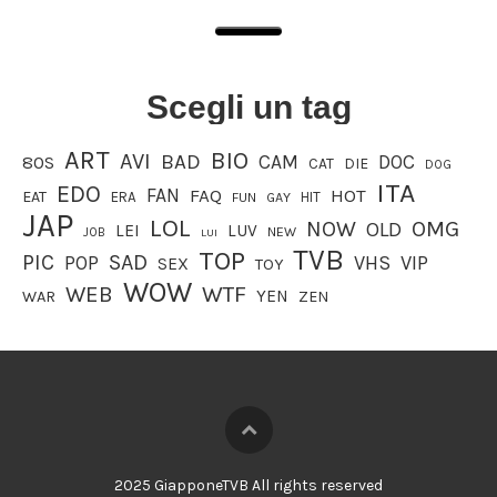
Scegli un tag
ART
BIO
AVI
BAD
CAM
DOC
80S
CAT
DIE
DOG
ITA
EDO
FAN
FAQ
HOT
EAT
ERA
HIT
FUN
GAY
JAP
LOL
OMG
NOW
OLD
LEI
LUV
JOB
NEW
LUI
TVB
TOP
PIC
SAD
VHS
VIP
POP
SEX
TOY
WOW
WEB
WTF
YEN
WAR
ZEN
2025 GiapponeTVB All rights reserved