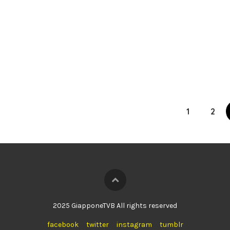
1
2
2025 GiapponeTVB All rights reserved
facebook
twitter
instagram
tumblr