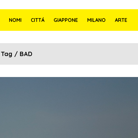
NOMI
CITTÁ
GIAPPONE
MILANO
ARTE
Tag / BAD